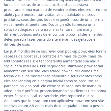
locais e mostras de artesanato, rbia shades estava
procurando uma maneira de vender online. eles required the
ability para mostrar aos visitantes a qualidade de seus
produtos, seus designs leves e ergonômicos, de uma forma
visualmente atraente. seu Docusign não forneceu uma
solução adequada para isso. eles tentaram um many
different options antes de encontrar o powr slider e nenhum
deles parecia fazer parte do site e eram desajeitados e
difíceis de usar.
Em just months de se inscrever com pop-up powr, eles foram
capazes de boost seus contatos em mais de 250% (mais de
600 contatos reais) e ter constantly aumentado sua mídia
social para mais de 6.000 seguidores utilizando powr social
alimentar em seu site. eles added powr slider como uma
forma visual de mostrar rapidamente a seus clientes como
eles são landing on a página inicial como os produtos se
parecem na vida real. ele exibe seus produtos de maneira
adequada e perfeita, proporcionando aos clientes uma ótima
experiência no local. na verdade, eles reported que os
visitantes que interagiram com aplicativos powr em seu site
se envolveram 2,5 vezes mais do que qualquer outra pessoa
em seu site.