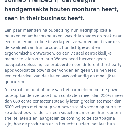
handgemaakte houten monturen heeft,
seen in their business heeft.
Een paar maanden na publicizing hun bedrijf op lokale
beurzen en ambachtsbeurzen, was rbia shades op zoek naar
een manier om online te verkopen. ze wanted om bezoekers
de kwaliteit van hun product, hun lichtgewicht en
ergonomische ontwerpen, op een visueel aantrekkelijke
manier te laten zien. hun Webex bood hiervoor geen
adequate oplossing. ze probeerden een different third-party
apps voordat ze powr slider vonden en geen van hen leek
een onderdeel van de site en was onhandig en moeilijk te
gebruiken.
In a small amount of time van het aanmelden met de powr-
pop-up konden ze boost hun contacten meer dan 250% (meer
dan 600 echte contacten) steadily laten groeien tot meer dan
6000 volgers met behulp van powr social voeden op hun site.
ze added powr slider als een visuele manier om hun klanten
snel te laten zien, aangezien ze coming to de startpagina
zijn, hoe de producten er in het echt uitzien. het laat hun