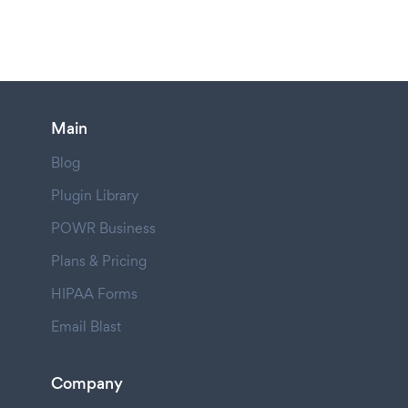
Main
Blog
Plugin Library
POWR Business
Plans & Pricing
HIPAA Forms
Email Blast
Company