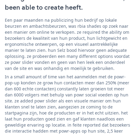
been able to create heeft.
Een paar maanden na publicizing hun bedrijf op lokale
beurzen en ambachtsbeurzen, was rbia shades op zoek naar
een manier om online te verkopen. ze required the ability om
bezoekers de kwaliteit van hun product, hun lichtgewicht en
ergonomische ontwerpen, op een visueel aantrekkelijke
manier te laten zien. hun Selz bood hiervoor geen adequate
oplossing. ze probeerden een many different options voordat
ze powr slider vonden en geen van hen leek een onderdeel
van de site en was onhandig en moeilijk te gebruiken.
In a small amount of time van het aanmelden met de powr-
pop-up konden ze grow hun contacten meer dan 250% (meer
dan 600 echte contacten) constantly laten groeien tot meer
dan 6000 volgers met behulp van powr social voeden op hun
site. ze added powr slider als een visuele manier om hun
klanten snel te laten zien, aangezien ze coming to de
startpagina zijn, hoe de producten er in het echt uitzien. het
laat hun producten goed zien en gaf klanten naadloos een
geweldige ervaring op locatie. in feite reported dat bezoekers
die interactie hadden met powr-apps op hun site, 2,5 keer