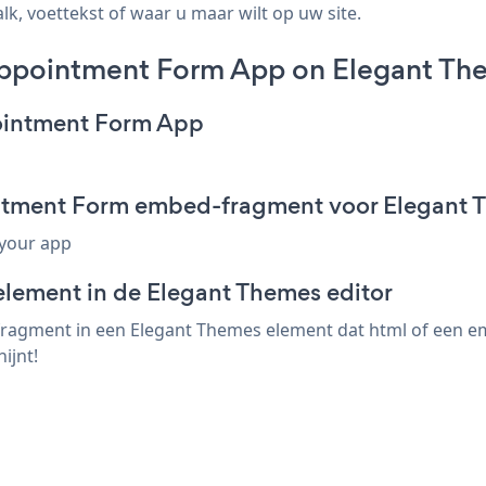
k, voettekst of waar u maar wilt op uw site.
ppointment Form App on Elegant Th
ointment Form App
ntment Form embed-fragment voor Elegant 
 your app
element in de Elegant Themes editor
gment in een Elegant Themes element dat html of een embe
ijnt!