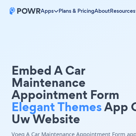
Apps
Plans & Pricing
About
Resources
Embed A Car
Maintenance
Appointment Form
Elegant Themes
App 
Uw Website
Voeg A Car Maintenance Appointment Form ap