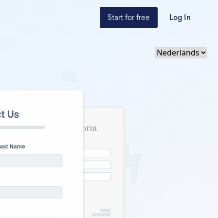
Start for free
Log In