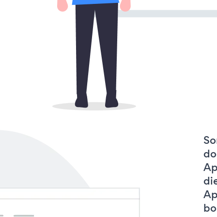
So
do
Ap
di
Ap
bo