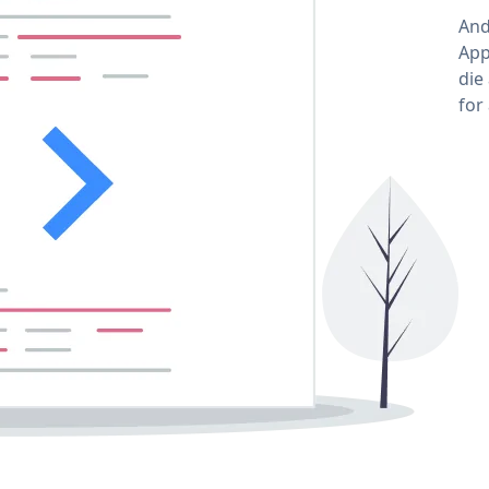
And
App
die
for