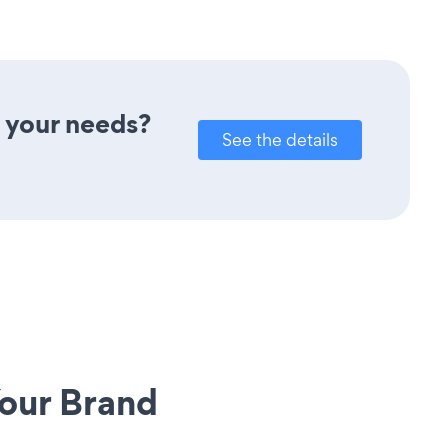
 your needs?
See the details
our Brand