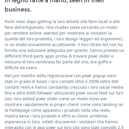
in legno fatte a mano, seen in their
business.
Pochi mesi dopo getting la loro attività alle fiere locali e alle
fiere dell'artigianato, rbia shades stava cercando un modo
per vendere online. wanted per mostrare ai visitatori la
qualità del loro prodotto, i loro design leggeri ed ergonomici,
in un modo visivamente accattivante. il loro Strato AG non ha
fornito una soluzione adeguata per questo. hanno provato un
different third-party apps prima di trovare powr slider e
nessuno di loro sembrava far parte del sito, era goffo e
difficile da usare.
Nel just months della registrazione con powr popup sono
stati in grado di boost i loro contatti oltre il 250% (oltre 600
contatti reali) e hanno constantly cresciuto i loro social media
fino a oltre 6000 follower utilizzando powr social feed sul loro
sito. loro added powr slider come un modo visivo per
mostrare rapidamente ai propri clienti come sono landing on
la homepage come appaiono i prodotti nella vita reale.
mostra bene i loro prodotti e offre ai clienti un'ottima
esperienza in loco. infatti discovered i visitatori che hanno
interagito con le app powr sul loro sito sono stati coinvolti 2,5