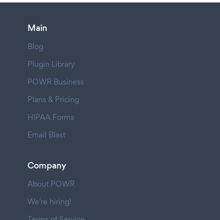
Main
Blog
Plugin Library
POWR Business
Plans & Pricing
HIPAA Forms
Email Blast
Company
About POWR
We're hiring!
Terms of Service