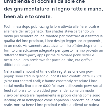
un'azienda di occhiali da sole che
designs montature in legno fatte a mano,
been able to create.
Pochi mesi dopo publicizing la loro attività alle fiere locali e
alle fiere dell'artigianato, rbia shades stava cercando un
modo per vendere online. wanted per mostrare ai visitatori la
qualità del loro prodotto, i loro design leggeri ed ergonomici,
in un modo visivamente accattivante. il loro Intershop non ha
fornito una soluzione adeguata per questo. hanno provato un
different third-party apps prima di trovare powr slider e
nessuno di loro sembrava far parte del sito, era goffo e
difficile da usare.
Nel a small amount of time della registrazione con powr
popup sono stati in grado di boost i loro contatti oltre il 250%
(oltre 600 contatti reali) e hanno constantly cresciuto i loro
social media fino a oltre 6000 follower utilizzando powr social
feed sul loro sito. loro added powr slider come un modo
visivo per mostrare rapidamente ai propri clienti come sono
landing on la homepage come appaiono i prodotti nella vita
reale. mostra bene i loro prodotti e offre ai clienti un'ottima