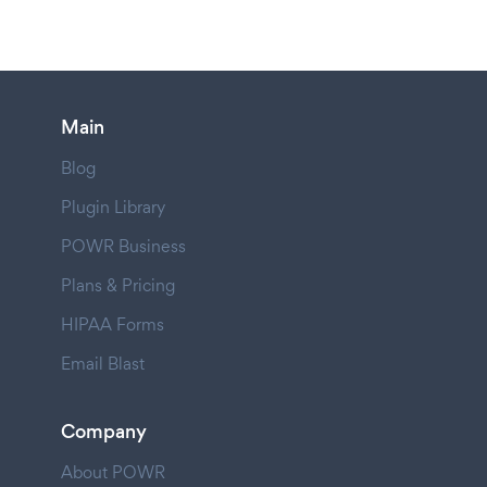
Main
Blog
Plugin Library
POWR Business
Plans & Pricing
HIPAA Forms
Email Blast
Company
About POWR