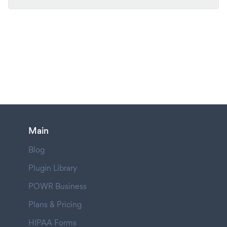
Main
Blog
Plugin Library
POWR Business
Plans & Pricing
HIPAA Forms