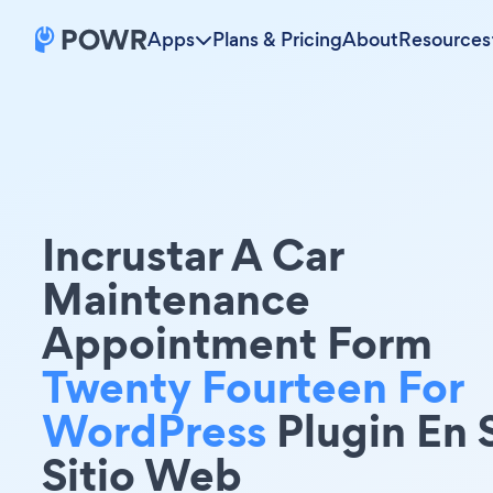
Apps
Plans & Pricing
About
Resources
Incrustar A Car
Maintenance
Appointment Form
Twenty Fourteen For
WordPress
Plugin En 
Sitio Web