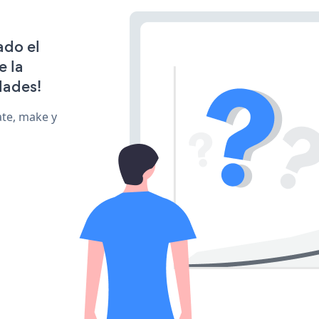
ado el
e la
dades!
ate, make y