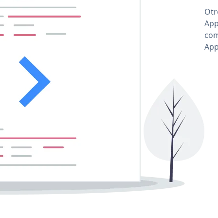
Otr
App
com
App