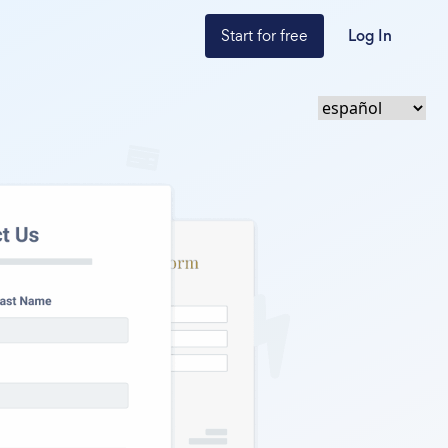
Start for free
Log In