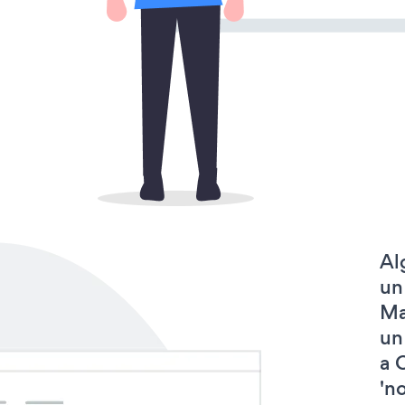
Al
un
Ma
un
a 
'no