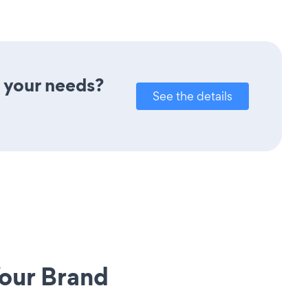
 your needs?
See the details
our Brand