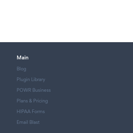
Main
Blog
Plugin Library
POWR Business
Plans & Pricing
HIPAA Forms
Email Blast