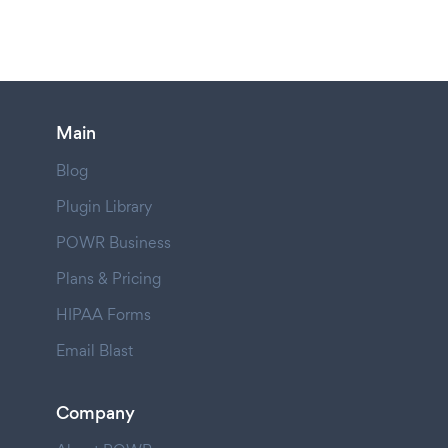
Main
Blog
Plugin Library
POWR Business
Plans & Pricing
HIPAA Forms
Email Blast
Company