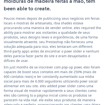
molduras de madeira feitas à mão, tem
been able to create.
Poucos meses depois de publicizing seus negócios em feiras
locais e mostras de artesanato, rbia shades estava
procurando uma maneira de vender online. eles required the
ability para mostrar aos visitantes a qualidade de seus
produtos, seus designs leves e ergonômicos, de uma forma
visualmente atraente. seu Prestashop não forneceu uma
solução adequada para isso. eles tentaram um different
third-party apps antes de encontrar o powr slider e nenhum
deles parecia fazer parte do site e eram desajeitados e
difíceis de usar.
Em just months de se inscrever com pop-up powr, eles foram
capazes de boost seus contatos em mais de 250% (mais de
600 contatos reais) e ter constantly aumentado sua mídia
social para mais de 6.000 seguidores utilizando powr social
alimentar em seu site. eles added powr slider como uma
forma visual de mostrar rapidamente a seus clientes como
eles são coming to a página inicial como os produtos se
parecem na vida real. ele exibe seus produtos de maneira
adequada e perfeita, proporcionando aos clientes uma ótima