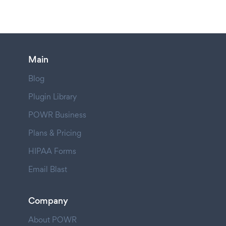
Main
Blog
Plugin Library
POWR Business
Plans & Pricing
HIPAA Forms
Email Blast
Company
About POWR