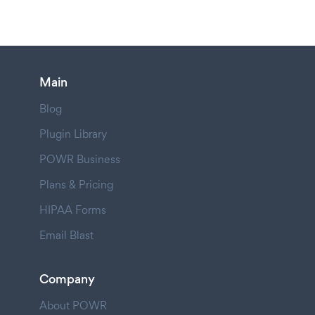
Main
Blog
Plugin Library
POWR Business
Plans & Pricing
HIPAA Forms
Email Blast
Company
About POWR