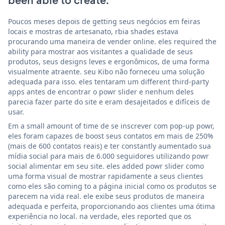
been able to create.
Poucos meses depois de getting seus negócios em feiras
locais e mostras de artesanato, rbia shades estava
procurando uma maneira de vender online. eles required the
ability para mostrar aos visitantes a qualidade de seus
produtos, seus designs leves e ergonômicos, de uma forma
visualmente atraente. seu Kibo não forneceu uma solução
adequada para isso. eles tentaram um different third-party
apps antes de encontrar o powr slider e nenhum deles
parecia fazer parte do site e eram desajeitados e difíceis de
usar.
Em a small amount of time de se inscrever com pop-up powr,
eles foram capazes de boost seus contatos em mais de 250%
(mais de 600 contatos reais) e ter constantly aumentado sua
mídia social para mais de 6.000 seguidores utilizando powr
social alimentar em seu site. eles added powr slider como
uma forma visual de mostrar rapidamente a seus clientes
como eles são coming to a página inicial como os produtos se
parecem na vida real. ele exibe seus produtos de maneira
adequada e perfeita, proporcionando aos clientes uma ótima
experiência no local. na verdade, eles reported que os