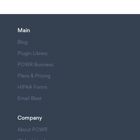
Main
Blog
Plugin Library
POWR Business
Plans & Pricing
HIPAA Forms
Email Blast
Company
About POWR