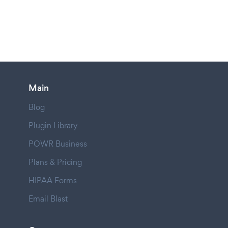
Main
Blog
Plugin Library
POWR Business
Plans & Pricing
HIPAA Forms
Email Blast