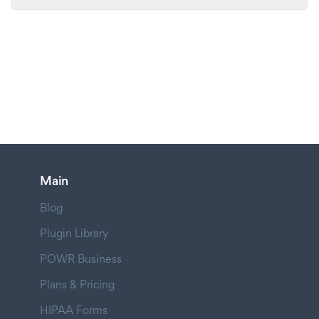
Main
Blog
Plugin Library
POWR Business
Plans & Pricing
HIPAA Forms