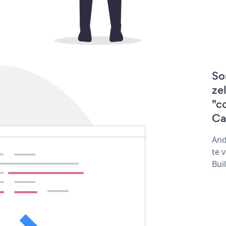
So
ze
"c
Ca
And
te 
Bui