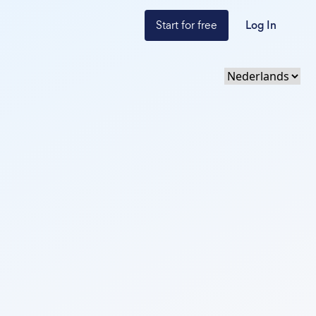
Start for free
Log In