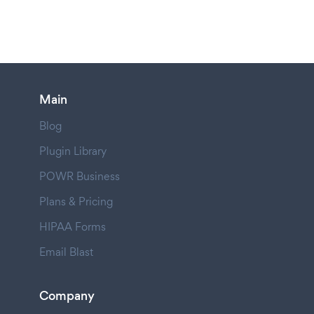
Main
Blog
Plugin Library
POWR Business
Plans & Pricing
HIPAA Forms
Email Blast
Company