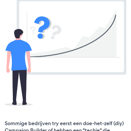
Sommige bedrijven try eerst een doe-het-zelf (diy)
Campaign Builder of hebben een "techie" die