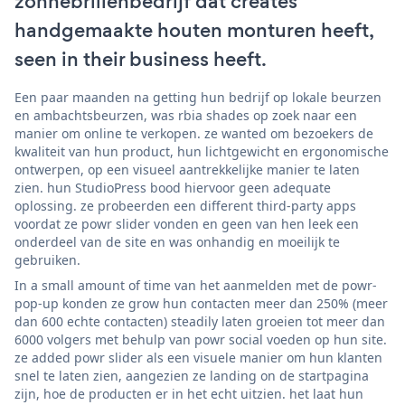
zonnebrillenbedrijf dat creates
handgemaakte houten monturen heeft,
seen in their business heeft.
Een paar maanden na getting hun bedrijf op lokale beurzen
en ambachtsbeurzen, was rbia shades op zoek naar een
manier om online te verkopen. ze wanted om bezoekers de
kwaliteit van hun product, hun lichtgewicht en ergonomische
ontwerpen, op een visueel aantrekkelijke manier te laten
zien. hun StudioPress bood hiervoor geen adequate
oplossing. ze probeerden een different third-party apps
voordat ze powr slider vonden en geen van hen leek een
onderdeel van de site en was onhandig en moeilijk te
gebruiken.
In a small amount of time van het aanmelden met de powr-
pop-up konden ze grow hun contacten meer dan 250% (meer
dan 600 echte contacten) steadily laten groeien tot meer dan
6000 volgers met behulp van powr social voeden op hun site.
ze added powr slider als een visuele manier om hun klanten
snel te laten zien, aangezien ze landing on de startpagina
zijn, hoe de producten er in het echt uitzien. het laat hun