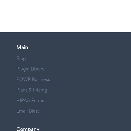
Main
Blog
Plugin Library
POWR Business
Plans & Pricing
HIPAA Forms
Email Blast
Company