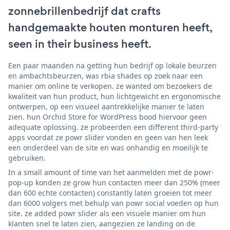
zonnebrillenbedrijf dat crafts
handgemaakte houten monturen heeft,
seen in their business heeft.
Een paar maanden na getting hun bedrijf op lokale beurzen
en ambachtsbeurzen, was rbia shades op zoek naar een
manier om online te verkopen. ze wanted om bezoekers de
kwaliteit van hun product, hun lichtgewicht en ergonomische
ontwerpen, op een visueel aantrekkelijke manier te laten
zien. hun Orchid Store for WordPress bood hiervoor geen
adequate oplossing. ze probeerden een different third-party
apps voordat ze powr slider vonden en geen van hen leek
een onderdeel van de site en was onhandig en moeilijk te
gebruiken.
In a small amount of time van het aanmelden met de powr-
pop-up konden ze grow hun contacten meer dan 250% (meer
dan 600 echte contacten) constantly laten groeien tot meer
dan 6000 volgers met behulp van powr social voeden op hun
site. ze added powr slider als een visuele manier om hun
klanten snel te laten zien, aangezien ze landing on de