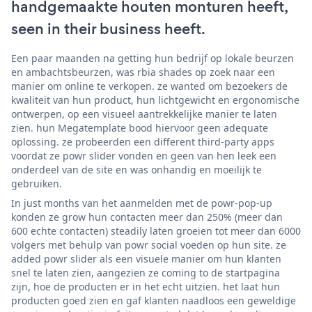
handgemaakte houten monturen heeft,
seen in their business heeft.
Een paar maanden na getting hun bedrijf op lokale beurzen
en ambachtsbeurzen, was rbia shades op zoek naar een
manier om online te verkopen. ze wanted om bezoekers de
kwaliteit van hun product, hun lichtgewicht en ergonomische
ontwerpen, op een visueel aantrekkelijke manier te laten
zien. hun Megatemplate bood hiervoor geen adequate
oplossing. ze probeerden een different third-party apps
voordat ze powr slider vonden en geen van hen leek een
onderdeel van de site en was onhandig en moeilijk te
gebruiken.
In just months van het aanmelden met de powr-pop-up
konden ze grow hun contacten meer dan 250% (meer dan
600 echte contacten) steadily laten groeien tot meer dan 6000
volgers met behulp van powr social voeden op hun site. ze
added powr slider als een visuele manier om hun klanten
snel te laten zien, aangezien ze coming to de startpagina
zijn, hoe de producten er in het echt uitzien. het laat hun
producten goed zien en gaf klanten naadloos een geweldige