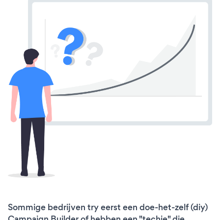
Sommige bedrijven try eerst een doe-het-zelf (diy)
Campaign Builder of hebben een "techie" die