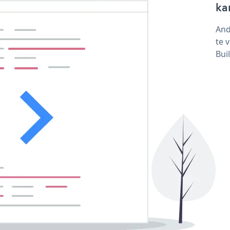
ka
And
te 
Bui