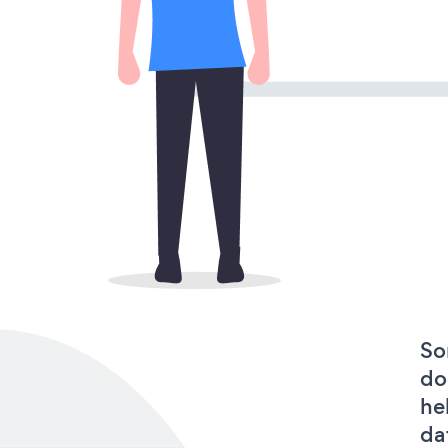
So
do
he
da