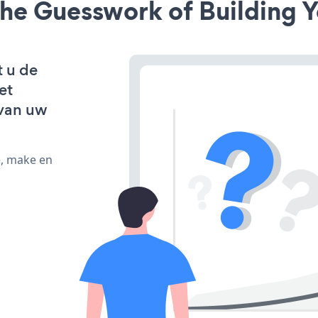
he Guesswork of Building Y
t u de
et
van uw
e, make en