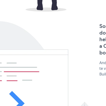
So
do
he
a 
bo
And
te 
Bui