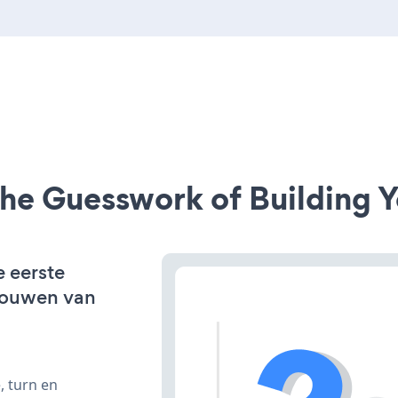
he Guesswork of Building Y
e eerste
bouwen van
, turn en