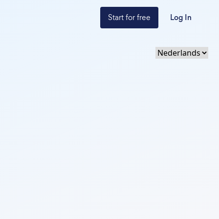
Start for free
Log In