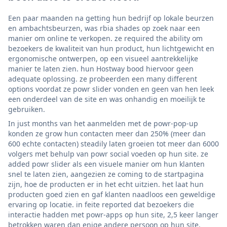
Een paar maanden na getting hun bedrijf op lokale beurzen
en ambachtsbeurzen, was rbia shades op zoek naar een
manier om online te verkopen. ze required the ability om
bezoekers de kwaliteit van hun product, hun lichtgewicht en
ergonomische ontwerpen, op een visueel aantrekkelijke
manier te laten zien. hun Hostway bood hiervoor geen
adequate oplossing. ze probeerden een many different
options voordat ze powr slider vonden en geen van hen leek
een onderdeel van de site en was onhandig en moeilijk te
gebruiken.
In just months van het aanmelden met de powr-pop-up
konden ze grow hun contacten meer dan 250% (meer dan
600 echte contacten) steadily laten groeien tot meer dan 6000
volgers met behulp van powr social voeden op hun site. ze
added powr slider als een visuele manier om hun klanten
snel te laten zien, aangezien ze coming to de startpagina
zijn, hoe de producten er in het echt uitzien. het laat hun
producten goed zien en gaf klanten naadloos een geweldige
ervaring op locatie. in feite reported dat bezoekers die
interactie hadden met powr-apps op hun site, 2,5 keer langer
betrokken waren dan enige andere persoon op hun site.