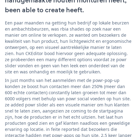
handgemaakte houten monturen heeft,
been able to create heeft.
Een paar maanden na getting hun bedrijf op lokale beurzen
en ambachtsbeurzen, was rbia shades op zoek naar een
manier om online te verkopen. ze wanted om bezoekers de
kwaliteit van hun product, hun lichtgewicht en ergonomische
ontwerpen, op een visueel aantrekkelijke manier te laten
zien. hun CKEditor bood hiervoor geen adequate oplossing.
ze probeerden een many different options voordat ze powr
slider vonden en geen van hen leek een onderdeel van de
site en was onhandig en moeilijk te gebruiken.
In just months van het aanmelden met de powr-pop-up
konden ze boost hun contacten meer dan 250% (meer dan
600 echte contacten) constantly laten groeien tot meer dan
6000 volgers met behulp van powr social voeden op hun site.
ze added powr slider als een visuele manier om hun klanten
snel te laten zien, aangezien ze coming to de startpagina
zijn, hoe de producten er in het echt uitzien. het laat hun
producten goed zien en gaf klanten naadloos een geweldige
ervaring op locatie. in feite reported dat bezoekers die
interactie hadden met powr-apps op hun site, 2,5 keer langer