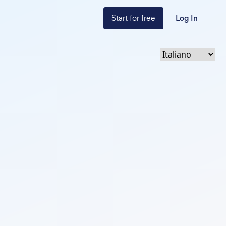
Start for free
Log In