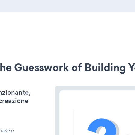
he Guesswork of Building Y
unzionante,
 creazione
 make e