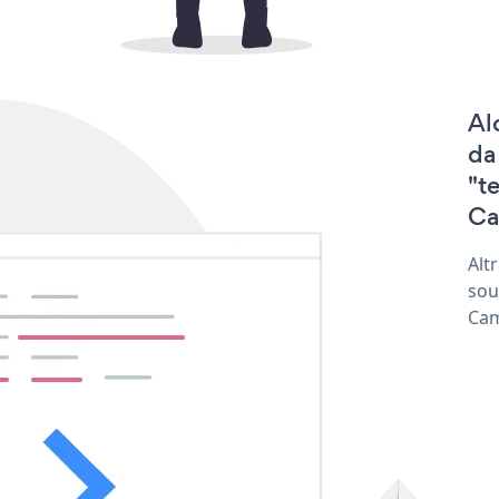
Al
da
"t
Ca
Alt
sou
Cam