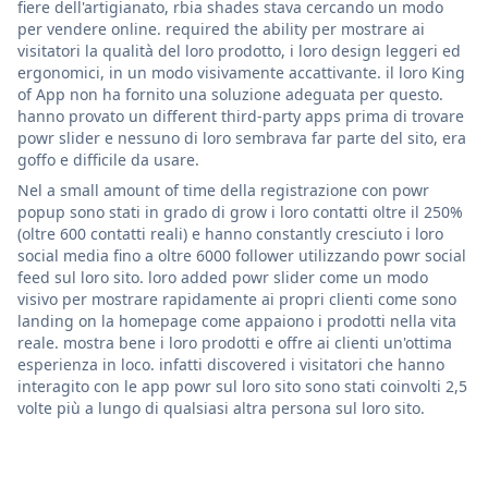
fiere dell'artigianato, rbia shades stava cercando un modo
per vendere online. required the ability per mostrare ai
visitatori la qualità del loro prodotto, i loro design leggeri ed
ergonomici, in un modo visivamente accattivante. il loro King
of App non ha fornito una soluzione adeguata per questo.
hanno provato un different third-party apps prima di trovare
powr slider e nessuno di loro sembrava far parte del sito, era
goffo e difficile da usare.
Nel a small amount of time della registrazione con powr
popup sono stati in grado di grow i loro contatti oltre il 250%
(oltre 600 contatti reali) e hanno constantly cresciuto i loro
social media fino a oltre 6000 follower utilizzando powr social
feed sul loro sito. loro added powr slider come un modo
visivo per mostrare rapidamente ai propri clienti come sono
landing on la homepage come appaiono i prodotti nella vita
reale. mostra bene i loro prodotti e offre ai clienti un'ottima
esperienza in loco. infatti discovered i visitatori che hanno
interagito con le app powr sul loro sito sono stati coinvolti 2,5
volte più a lungo di qualsiasi altra persona sul loro sito.