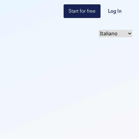
Start for free
Log In