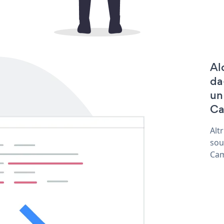
Al
da
un
Ca
Alt
sou
Cam