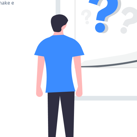
 make e