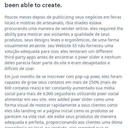
been able to create.
Poucos meses depois de publicizing seus negócios em feiras
locais e mostras de artesanato, rbia shades estava
procurando uma maneira de vender online. eles required the
ability para mostrar aos visitantes a qualidade de seus
produtos, seus designs leves e ergonômicos, de uma forma
visualmente atraente. seu Website X5 não forneceu uma
solução adequada para isso. eles tentaram um different
third-party apps antes de encontrar o powr slider e nenhum
deles parecia fazer parte do site e eram desajeitados e
difíceis de usar.
Em just months de se inscrever com pop-up powr, eles foram
capazes de grow seus contatos em mais de 250% (mais de
600 contatos reais) e ter constantly aumentado sua mídia
social para mais de 6.000 seguidores utilizando powr social
alimentar em seu site. eles added powr slider como uma
forma visual de mostrar rapidamente a seus clientes como
eles são landing on a página inicial como os produtos se
parecem na vida real. ele exibe seus produtos de maneira
adequada e perfeita, proporcionando aos clientes uma ótima
experiência no local. na verdade, eles reported que os