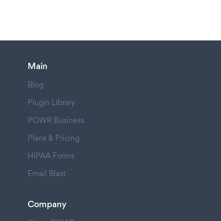
Main
Blog
Plugin Library
POWR Business
Plans & Pricing
HIPAA Forms
Email Blast
Company