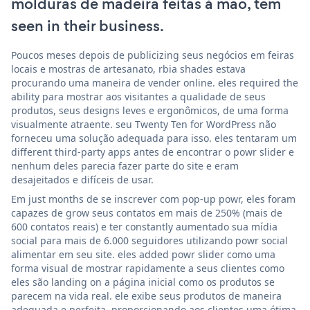
molduras de madeira feitas à mão, tem
seen in their business.
Poucos meses depois de publicizing seus negócios em feiras
locais e mostras de artesanato, rbia shades estava
procurando uma maneira de vender online. eles required the
ability para mostrar aos visitantes a qualidade de seus
produtos, seus designs leves e ergonômicos, de uma forma
visualmente atraente. seu Twenty Ten for WordPress não
forneceu uma solução adequada para isso. eles tentaram um
different third-party apps antes de encontrar o powr slider e
nenhum deles parecia fazer parte do site e eram
desajeitados e difíceis de usar.
Em just months de se inscrever com pop-up powr, eles foram
capazes de grow seus contatos em mais de 250% (mais de
600 contatos reais) e ter constantly aumentado sua mídia
social para mais de 6.000 seguidores utilizando powr social
alimentar em seu site. eles added powr slider como uma
forma visual de mostrar rapidamente a seus clientes como
eles são landing on a página inicial como os produtos se
parecem na vida real. ele exibe seus produtos de maneira
adequada e perfeita, proporcionando aos clientes uma ótima