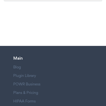
Main
Blog
Plugin Library
POWR Business
Plans & Pricing
HIPAA Forms