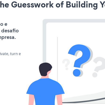
he Guesswork of Building Y
do e
 desafio
mpresa.
vate, turn e