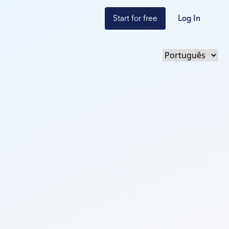
Start for free
Log In