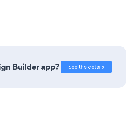
gn Builder app?
See the details