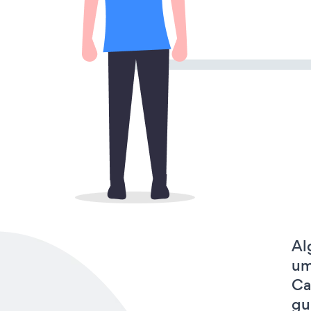
Al
um
Ca
gu