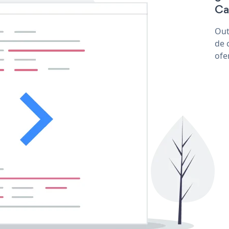
Ca
Out
de 
ofe