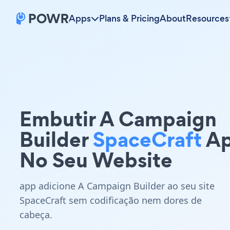
Apps
Plans & Pricing
About
Resources
Embutir A Campaign
Builder
SpaceCraft
A
No Seu Website
app adicione A Campaign Builder ao seu site
SpaceCraft sem codificação nem dores de
cabeça.