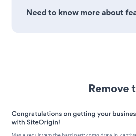
Need to know more about feat
Remove t
Congratulations on getting your busines
with SiteOrigin!
Mas a seguir vem the hard part: como draw in, captiv