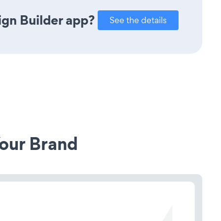
gn Builder app?
See the details
our Brand