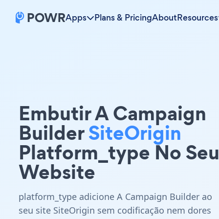
Apps
Plans & Pricing
About
Resources
Embutir A Campaign
Builder
SiteOrigin
Platform_type No Se
Website
platform_type adicione A Campaign Builder ao
seu site SiteOrigin sem codificação nem dores