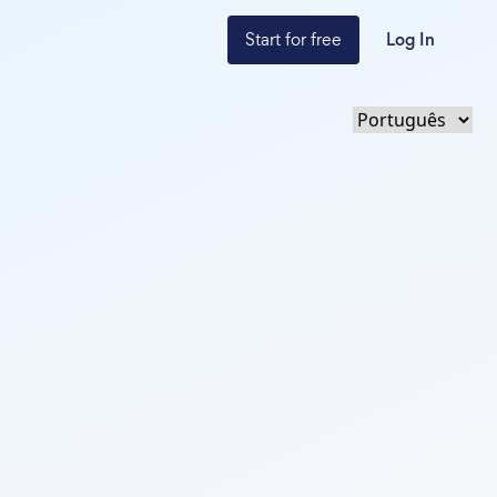
Start for free
Log In