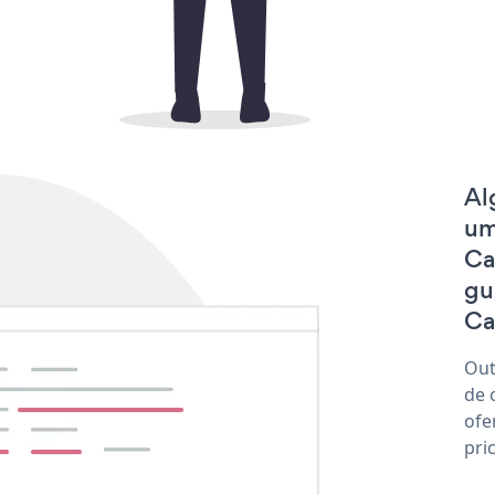
Al
um
Ca
gu
Ca
Out
de 
ofe
pri