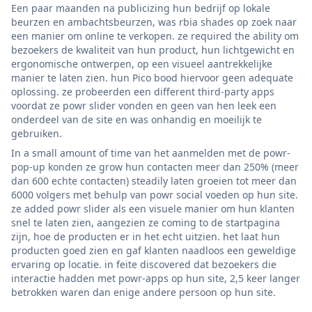
Een paar maanden na publicizing hun bedrijf op lokale
beurzen en ambachtsbeurzen, was rbia shades op zoek naar
een manier om online te verkopen. ze required the ability om
bezoekers de kwaliteit van hun product, hun lichtgewicht en
ergonomische ontwerpen, op een visueel aantrekkelijke
manier te laten zien. hun Pico bood hiervoor geen adequate
oplossing. ze probeerden een different third-party apps
voordat ze powr slider vonden en geen van hen leek een
onderdeel van de site en was onhandig en moeilijk te
gebruiken.
In a small amount of time van het aanmelden met de powr-
pop-up konden ze grow hun contacten meer dan 250% (meer
dan 600 echte contacten) steadily laten groeien tot meer dan
6000 volgers met behulp van powr social voeden op hun site.
ze added powr slider als een visuele manier om hun klanten
snel te laten zien, aangezien ze coming to de startpagina
zijn, hoe de producten er in het echt uitzien. het laat hun
producten goed zien en gaf klanten naadloos een geweldige
ervaring op locatie. in feite discovered dat bezoekers die
interactie hadden met powr-apps op hun site, 2,5 keer langer
betrokken waren dan enige andere persoon op hun site.