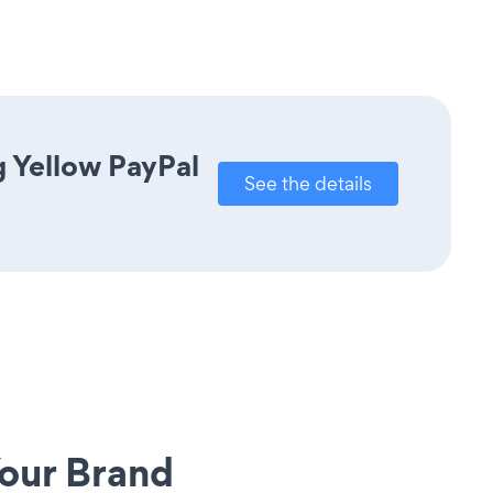
g Yellow PayPal
See the details
our Brand