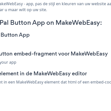
eWebEasy - app, pas de stijl en kleuren van uw website a
ar u maar wilt op uw site.
yPal Button App on MakeWebEasy:
l Button App
 Button embed-fragment voor MakeWebEasy
 your app
-element in de MakeWebEasy editor
t in een MakeWebEasy element dat html of een embed-code a