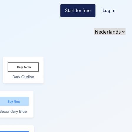
Start for free
Log In