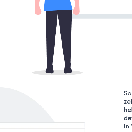
So
ze
he
da
in