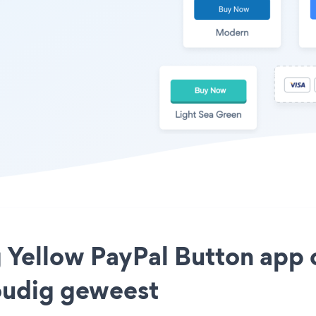
ng Yellow PayPal Button a
voudig geweest