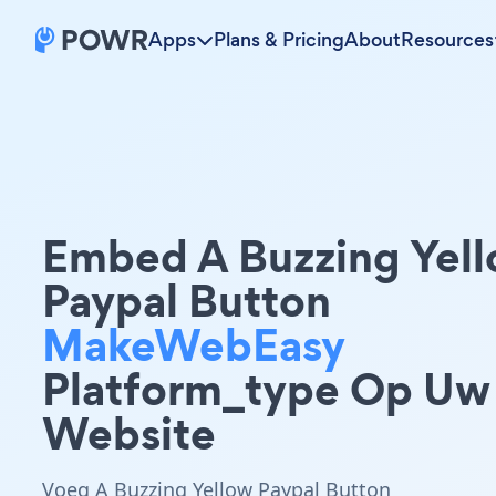
Apps
Plans & Pricing
About
Resources
Embed A Buzzing Yel
Paypal Button
MakeWebEasy
Platform_type Op Uw
Website
Voeg A Buzzing Yellow Paypal Button