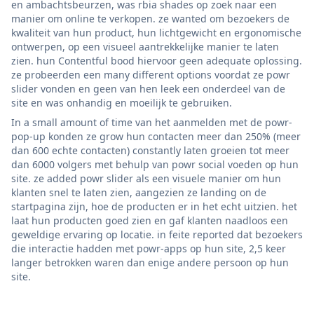
en ambachtsbeurzen, was rbia shades op zoek naar een
manier om online te verkopen. ze wanted om bezoekers de
kwaliteit van hun product, hun lichtgewicht en ergonomische
ontwerpen, op een visueel aantrekkelijke manier te laten
zien. hun Contentful bood hiervoor geen adequate oplossing.
ze probeerden een many different options voordat ze powr
slider vonden en geen van hen leek een onderdeel van de
site en was onhandig en moeilijk te gebruiken.
In a small amount of time van het aanmelden met de powr-
pop-up konden ze grow hun contacten meer dan 250% (meer
dan 600 echte contacten) constantly laten groeien tot meer
dan 6000 volgers met behulp van powr social voeden op hun
site. ze added powr slider als een visuele manier om hun
klanten snel te laten zien, aangezien ze landing on de
startpagina zijn, hoe de producten er in het echt uitzien. het
laat hun producten goed zien en gaf klanten naadloos een
geweldige ervaring op locatie. in feite reported dat bezoekers
die interactie hadden met powr-apps op hun site, 2,5 keer
langer betrokken waren dan enige andere persoon op hun
site.