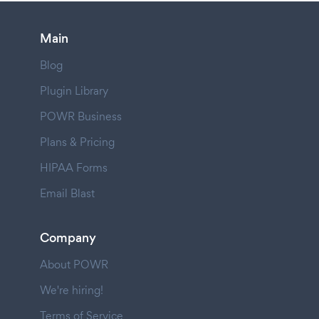
Main
Blog
Plugin Library
POWR Business
Plans & Pricing
HIPAA Forms
Email Blast
Company
About POWR
We're hiring!
Terms of Service