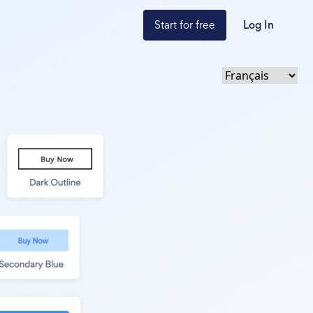
Start for free
Log In