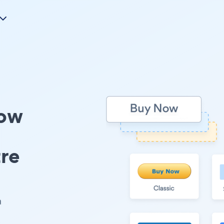
low
tre
à