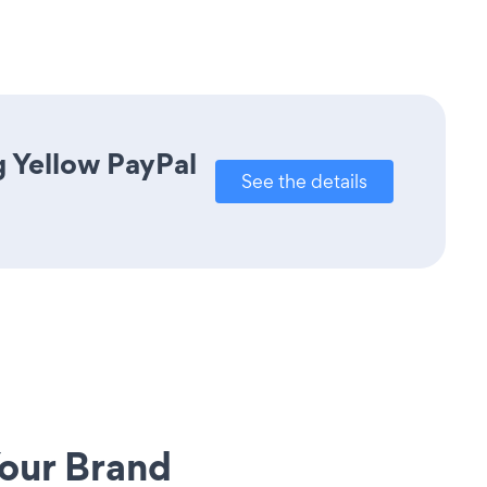
g Yellow PayPal
See the details
our Brand