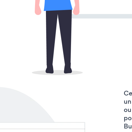
Ce
un
ou
po
But