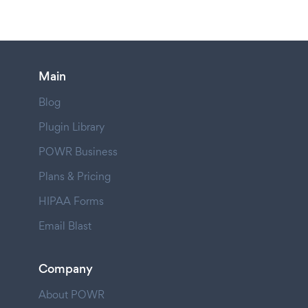
Main
Blog
Plugin Library
POWR Business
Plans & Pricing
HIPAA Forms
Email Blast
Company
About POWR