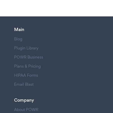
Main
Blog
Plugin Library
POWR Business
Plans & Pricing
HIPAA Forms
Email Blast
Company
About POWR