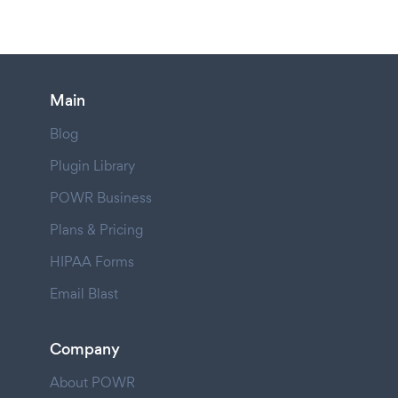
Main
Blog
Plugin Library
POWR Business
Plans & Pricing
HIPAA Forms
Email Blast
Company
About POWR