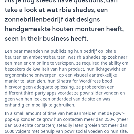
Als je nog steeds have questions, dan
take a look at wat rbia shades, een
zonnebrillenbedrijf dat designs
handgemaakte houten monturen heeft,
seen in their business heeft.
Een paar maanden na publicizing hun bedrijf op lokale
beurzen en ambachtsbeurzen, was rbia shades op zoek naar
een manier om online te verkopen. ze required the ability om
bezoekers de kwaliteit van hun product, hun lichtgewicht en
ergonomische ontwerpen, op een visueel aantrekkelijke
manier te laten zien. hun Sinatra for WordPress bood
hiervoor geen adequate oplossing. ze probeerden een
different third-party apps voordat ze powr slider vonden en
geen van hen leek een onderdeel van de site en was
onhandig en moeilijk te gebruiken.
In a small amount of time van het aanmelden met de powr-
pop-up konden ze grow hun contacten meer dan 250% (meer
dan 600 echte contacten) steadily laten groeien tot meer dan
6000 volgers met behulp van powr social voeden op hun site.