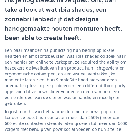
Als je nog steeds have questions, dan
take a look at wat rbia shades, een
zonnebrillenbedrijf dat designs
handgemaakte houten monturen heeft,
been able to create heeft.
Een paar maanden na publicizing hun bedrijf op lokale
beurzen en ambachtsbeurzen, was rbia shades op zoek naar
een manier om online te verkopen. ze required the ability om
bezoekers de kwaliteit van hun product, hun lichtgewicht en
ergonomische ontwerpen, op een visueel aantrekkelijke
manier te laten zien. hun SimpleSite bood hiervoor geen
adequate oplossing. ze probeerden een different third-party
apps voordat ze powr slider vonden en geen van hen leek
een onderdeel van de site en was onhandig en moeilijk te
gebruiken.
In just months van het aanmelden met de powr-pop-up
konden ze boost hun contacten meer dan 250% (meer dan
600 echte contacten) steadily laten groeien tot meer dan 6000
volgers met behulp van powr social voeden op hun site. ze