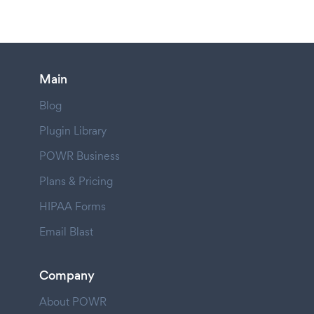
Main
Blog
Plugin Library
POWR Business
Plans & Pricing
HIPAA Forms
Email Blast
Company
About POWR