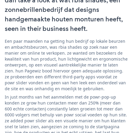
dan take a look at wat rbia shades, een
zonnebrillenbedrijf dat designs
handgemaakte houten monturen heeft,
seen in their business heeft.
Een paar maanden na getting hun bedrijf op lokale beurzen
en ambachtsbeurzen, was rbia shades op zoek naar een
manier om online te verkopen. ze wanted om bezoekers de
kwaliteit van hun product, hun lichtgewicht en ergonomische
ontwerpen, op een visueel aantrekkelijke manier te laten
zien. hun Pagewiz bood hiervoor geen adequate oplossing.
ze probeerden een different third-party apps voordat ze
powr slider vonden en geen van hen leek een onderdeel van
de site en was onhandig en moeilijk te gebruiken.
In just months van het aanmelden met de powr-pop-up
konden ze grow hun contacten meer dan 250% (meer dan
600 echte contacten) constantly laten groeien tot meer dan
6000 volgers met behulp van powr social voeden op hun site.
ze added powr slider als een visuele manier om hun klanten
snel te laten zien, aangezien ze coming to de startpagina
zijn, hoe de producten er in het echt uitzien. het laat hun