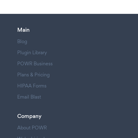
Main
Blog
Plugin Library
POWR Business
Plans & Pricing
HIPAA Forms
Email Blast
Company
About POWR