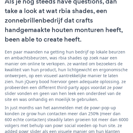
Als je nog steeds have questions, dan
take a look at wat rbia shades, een
zonnebrillenbedrijf dat crafts
handgemaakte houten monturen heeft,
been able to create heeft.
Een paar maanden na getting hun bedrijf op lokale beurzen
en ambachtsbeurzen, was rbia shades op zoek naar een
manier om online te verkopen. ze wanted om bezoekers de
kwaliteit van hun product, hun lichtgewicht en ergonomische
ontwerpen, op een visueel aantrekkelijke manier te laten
zien. hun jQuery bood hiervoor geen adequate oplossing. ze
probeerden een different third-party apps voordat ze powr
slider vonden en geen van hen leek een onderdeel van de
site en was onhandig en moeilijk te gebruiken.
In just months van het aanmelden met de powr-pop-up
konden ze grow hun contacten meer dan 250% (meer dan
600 echte contacten) steadily laten groeien tot meer dan 6000
volgers met behulp van powr social voeden op hun site. ze
added powr slider als een visuele manier om hun klanten