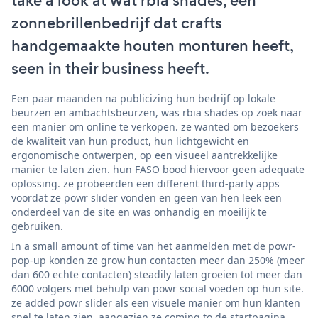
take a look at wat rbia shades, een
zonnebrillenbedrijf dat crafts
handgemaakte houten monturen heeft,
seen in their business heeft.
Een paar maanden na publicizing hun bedrijf op lokale
beurzen en ambachtsbeurzen, was rbia shades op zoek naar
een manier om online te verkopen. ze wanted om bezoekers
de kwaliteit van hun product, hun lichtgewicht en
ergonomische ontwerpen, op een visueel aantrekkelijke
manier te laten zien. hun FASO bood hiervoor geen adequate
oplossing. ze probeerden een different third-party apps
voordat ze powr slider vonden en geen van hen leek een
onderdeel van de site en was onhandig en moeilijk te
gebruiken.
In a small amount of time van het aanmelden met de powr-
pop-up konden ze grow hun contacten meer dan 250% (meer
dan 600 echte contacten) steadily laten groeien tot meer dan
6000 volgers met behulp van powr social voeden op hun site.
ze added powr slider als een visuele manier om hun klanten
snel te laten zien, aangezien ze coming to de startpagina