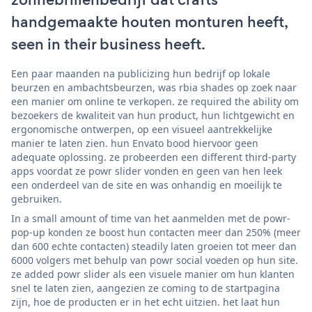
handgemaakte houten monturen heeft,
seen in their business heeft.
Een paar maanden na publicizing hun bedrijf op lokale
beurzen en ambachtsbeurzen, was rbia shades op zoek naar
een manier om online te verkopen. ze required the ability om
bezoekers de kwaliteit van hun product, hun lichtgewicht en
ergonomische ontwerpen, op een visueel aantrekkelijke
manier te laten zien. hun Envato bood hiervoor geen
adequate oplossing. ze probeerden een different third-party
apps voordat ze powr slider vonden en geen van hen leek
een onderdeel van de site en was onhandig en moeilijk te
gebruiken.
In a small amount of time van het aanmelden met de powr-
pop-up konden ze boost hun contacten meer dan 250% (meer
dan 600 echte contacten) steadily laten groeien tot meer dan
6000 volgers met behulp van powr social voeden op hun site.
ze added powr slider als een visuele manier om hun klanten
snel te laten zien, aangezien ze coming to de startpagina
zijn, hoe de producten er in het echt uitzien. het laat hun