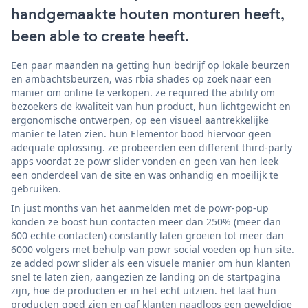
handgemaakte houten monturen heeft,
been able to create heeft.
Een paar maanden na getting hun bedrijf op lokale beurzen
en ambachtsbeurzen, was rbia shades op zoek naar een
manier om online te verkopen. ze required the ability om
bezoekers de kwaliteit van hun product, hun lichtgewicht en
ergonomische ontwerpen, op een visueel aantrekkelijke
manier te laten zien. hun Elementor bood hiervoor geen
adequate oplossing. ze probeerden een different third-party
apps voordat ze powr slider vonden en geen van hen leek
een onderdeel van de site en was onhandig en moeilijk te
gebruiken.
In just months van het aanmelden met de powr-pop-up
konden ze boost hun contacten meer dan 250% (meer dan
600 echte contacten) constantly laten groeien tot meer dan
6000 volgers met behulp van powr social voeden op hun site.
ze added powr slider als een visuele manier om hun klanten
snel te laten zien, aangezien ze landing on de startpagina
zijn, hoe de producten er in het echt uitzien. het laat hun
producten goed zien en gaf klanten naadloos een geweldige