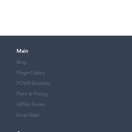
Main
Blog
Plugin Library
POWR Business
Plans & Pricing
HIPAA Forms
Email Blast