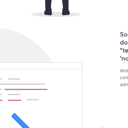
So
do
"t
'n
And
com
aan