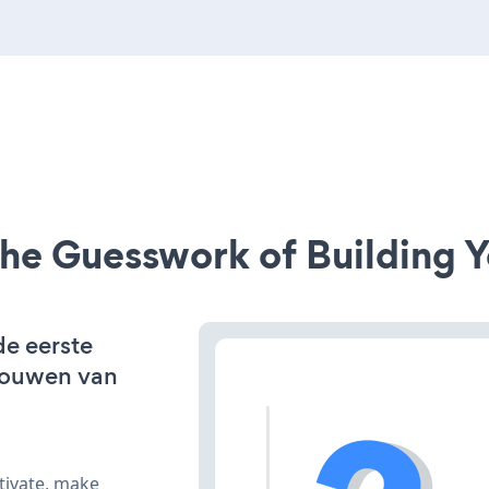
he Guesswork of Building Y
de eerste
bouwen van
tivate, make